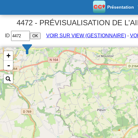
Présentation
4472 - PRÉVISUALISATION DE L'A
ID
VOIR SUR VIEW (GESTIONNAIRE)
-
VO
+
Afficher par pays
et régions/dép.
Afficher par rayon :
km
-
Prix
Réductions
Ouvert
Gratuit
ACSI
A l'année
Tous
FFCC
Tous