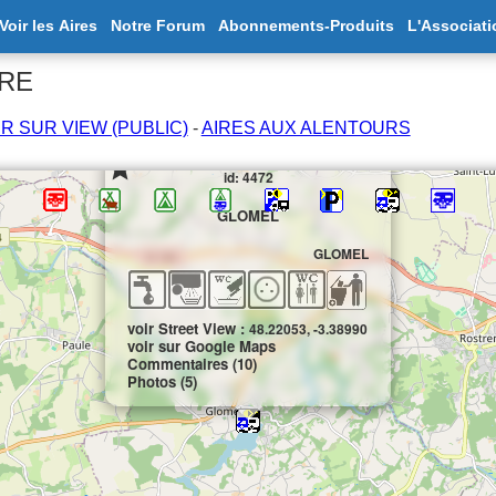
Voir les Aires
Notre Forum
Abonnements-Produits
L'Associati
IRE
IR SUR VIEW (PUBLIC)
-
AIRES AUX ALENTOURS
×
id: 4472
GLOMEL
GLOMEL
voir Street View :
48.22053, -3.38990
voir sur Google Maps
Commentaires (10)
Photos (5)