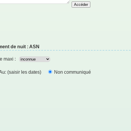
Accéder
ment de nuit : ASN
e maxi :
u: (saisir les dates)
Non communiqué