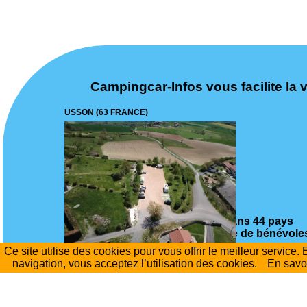
Campingcar-Infos vous facilite la v
USSON (63 FRANCE)
Des milliers d'aires dans 44 pays
vérifiées par notre équipe de bénévole
Ce site utilise des cookies pour vous offrir le meilleur service.
navigation, vous acceptez l’utilisation des cookies.
En savoi
Vous trouverez également sur ce site 