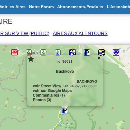
Voir les Aires
Notre Forum
Abonnements-Produits
L'Associati
AIRE
IR SUR VIEW (PUBLIC)
-
AIRES AUX ALENTOURS
×
id: 36031
Bachkovo
BACHKOVO
voir Street View :
41.94367, 24.85500
voir sur Google Maps
Commentaires (1)
Photos (3)