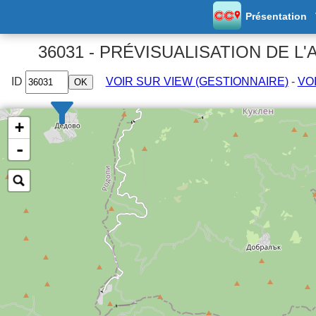
Présentation
36031 - PRÉVISUALISATION DE L'
ID
VOIR SUR VIEW (GESTIONNAIRE)
-
VO
+
Afficher par pays
et régions/dép.
Afficher par rayon :
km
-
Prix
Réductions
Ouvert
Gratuit
ACSI
A l'année
Tous
FFCC
Tous