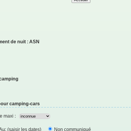
ment de nuit : ASN
r camping
t pour camping-cars
e maxi :
u: (saisir les dates)
Non communiqué