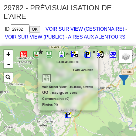
29782 - PRÉVISUALISATION DE
L'AIRE
ID
VOIR SUR VIEW (GESTIONNAIRE)
-
VOIR SUR VIEW (PUBLIC)
-
AIRES AUX ALENTOURS
×
+
id: 29782
-
LABLACHERE
Afficher par pays
et régions/dép.
Afficher par rayon :
km
LABLACHERE
Prix
Réductions
Ouvert
voir Street View :
44.46130, 4.21240
GO : naviguer vers
Gratuit
ACSI
A l'année
Commentaires (0)
Tous
FFCC
Tous
Photos (4)