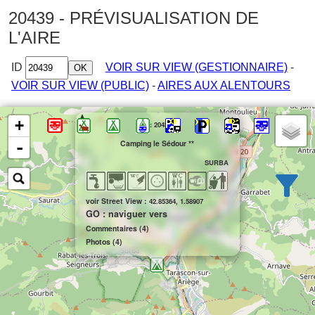
20439 - PRÉVISUALISATION DE
L'AIRE
ID
VOIR SUR VIEW (GESTIONNAIRE)
-
VOIR SUR VIEW (PUBLIC)
-
AIRES AUX ALENTOURS
×
+
id: 20439
-
Camping le Sédour **
Afficher par pays
et régions/dép.
Afficher par rayon :
km
SURBA
Prix
Réductions
Ouvert
voir Street View :
42.85364, 1.58907
GO : naviguer vers
Gratuit
ACSI
A l'année
Commentaires (4)
Tous
FFCC
Tous
Photos (4)