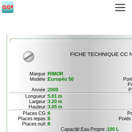
FICHE TECHNIQUE CC N
Marque :
RIMOR
Modèle :
Européo 50
Port
P
Année :
2000
P
Longueur :
5.61 m
Largeur :
3.20 m
Hauteur :
3.05 m
Places CG :
6
Po
Places repas :
6
Poids 
Places nuit :
6
Capacité Eau Propre :
100 L