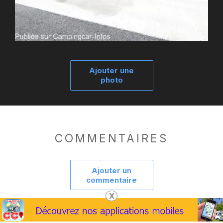
Ajouter une
photo
COMMENTAIRES
Ajouter un
commentaire
X
Pour joindre la gestion des aires :
ici
. Besoin d'aide :
ici
.