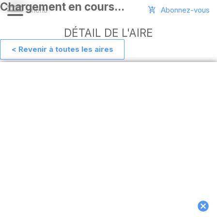
Abonnez-vous
DÉTAIL DE L'AIRE
< Revenir à toutes les aires
Aide
Ajouter
une
aire
Connexion
Installer
l'appli
hors
ligne
MAJ
de
l'appli
Télécharger