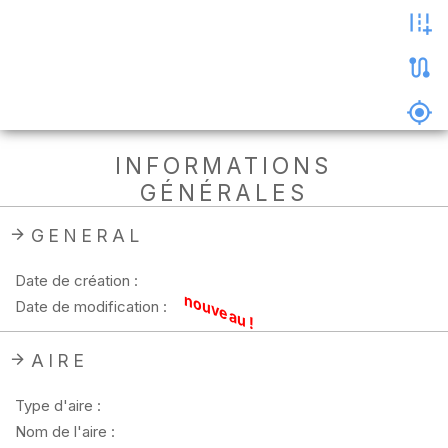
les
photos
Précharger
la
carte
Supprimer
INFORMATIONS
les
GÉNÉRALES
données
hors
ligne
GENERAL
Date de création :
nouveau !
Date de modification :
AIRE
Type d'aire :
Nom de l'aire :