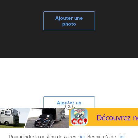
Ajouter une
photo
Ajouter un
X
commentaire
Pour joindre la gestion des aires :
ici
. Besoin d'aide :
ici
.