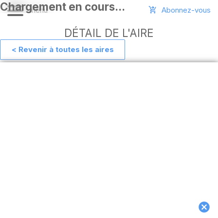
Abonnez-vous
DÉTAIL DE L'AIRE
< Revenir à toutes les aires
Aide
Ajouter
une
aire
Connexion
Installer
l'appli
hors
ligne
MAJ
de
l'appli
Télécharger