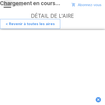
Abonnez-vous
DÉTAIL DE L'AIRE
< Revenir à toutes les aires
Aide
Ajouter
une
aire
Connexion
Installer
l'appli
hors
ligne
MAJ
de
l'appli
Télécharger