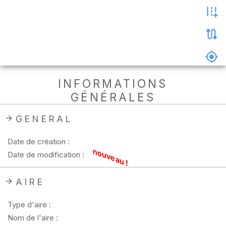
les
photos
Précharger
la
carte
Supprimer
INFORMATIONS
les
GÉNÉRALES
données
hors
ligne
GENERAL
Date de création :
nouveau !
Date de modification :
AIRE
Type d'aire :
Nom de l'aire :