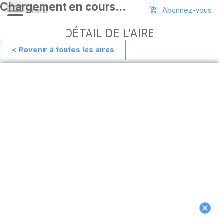
Abonnez-vous
DÉTAIL DE L'AIRE
< Revenir à toutes les aires
Aide
Ajouter
une
aire
Connexion
Installer
l'appli
hors
ligne
MAJ
de
l'appli
Télécharger