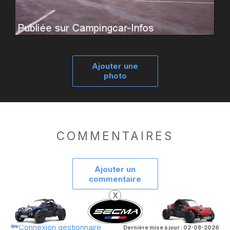
Ajouter une
photo
COMMENTAIRES
Ajouter un
commentaire
X
Pour joindre la gestion des aires :
ici
. Besoin d'aide :
ici
.
Connexion gestionnaire
Dernière mise à jour : 02-08-2026