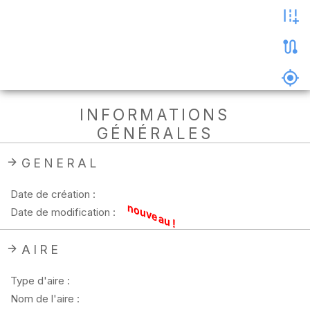
les
photos
Précharger
la
carte
Supprimer
INFORMATIONS
les
GÉNÉRALES
données
hors
ligne
GENERAL
Date de création :
nouveau !
Date de modification :
AIRE
Type d'aire :
Nom de l'aire :