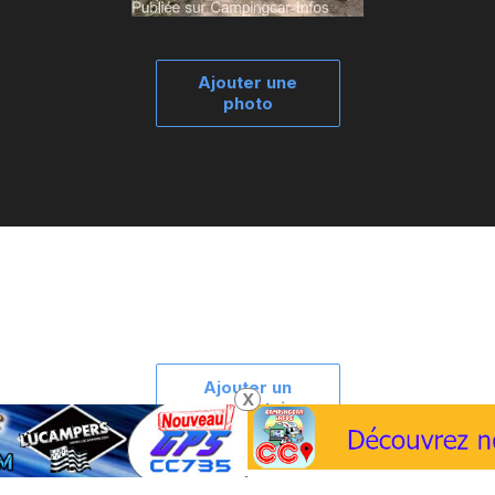
Ajouter une
photo
Ajouter un
X
commentaire