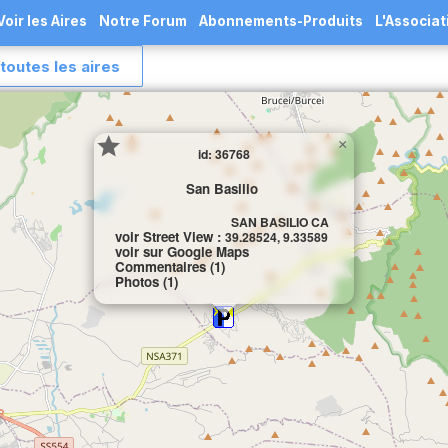
Voir les Aires
Notre Forum
Abonnements-Produits
L'Associat
toutes les aires
×
id: 36768
San Basilio
SAN BASILIO CA
voir Street View :
39.28524, 9.33589
voir sur Google Maps
Commentaires (1)
Photos (1)