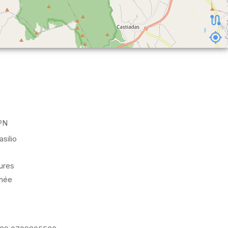
PN
silio
ures
nnée