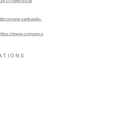
39 0709805536
o@comune.sanbasilio.
https://www.comune.s
ATIONS