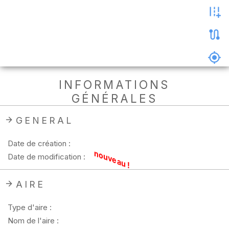
les
photos
Précharger
la
carte
Supprimer
INFORMATIONS
les
GÉNÉRALES
données
hors
ligne
GENERAL
Date de création :
nouveau !
Date de modification :
AIRE
Type d'aire :
Nom de l'aire :