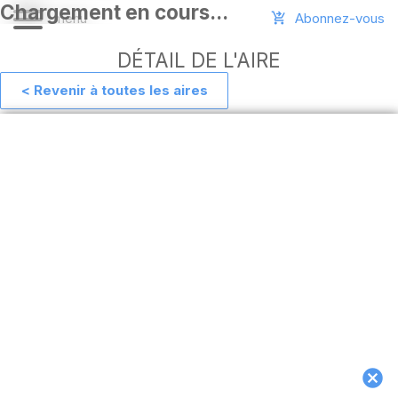
Abonnez-vous
DÉTAIL DE L'AIRE
< Revenir à toutes les aires
Aide
Ajouter
une
aire
Connexion
Installer
l'appli
hors
ligne
MAJ
de
l'appli
Télécharger