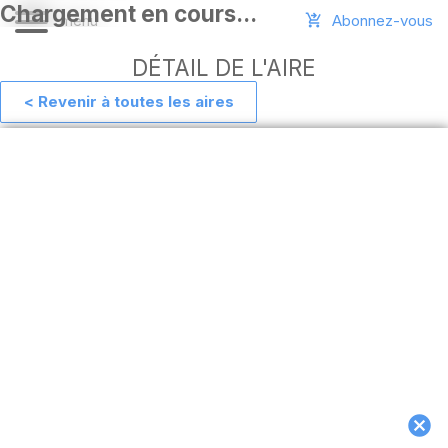
Abonnez-vous
DÉTAIL DE L'AIRE
< Revenir à toutes les aires
Aide
Ajouter
une
aire
Connexion
Installer
l'appli
hors
ligne
MAJ
de
l'appli
Télécharger