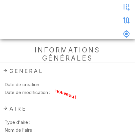
les
photos
Précharger
la
carte
Supprimer
INFORMATIONS
les
GÉNÉRALES
données
hors
ligne
GENERAL
Date de création :
nouveau !
Date de modification :
AIRE
Type d'aire :
Nom de l'aire :