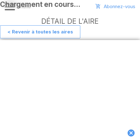
Abonnez-vous
DÉTAIL DE L'AIRE
< Revenir à toutes les aires
Aide
Ajouter
une
aire
Connexion
Installer
l'appli
hors
ligne
MAJ
de
l'appli
Télécharger