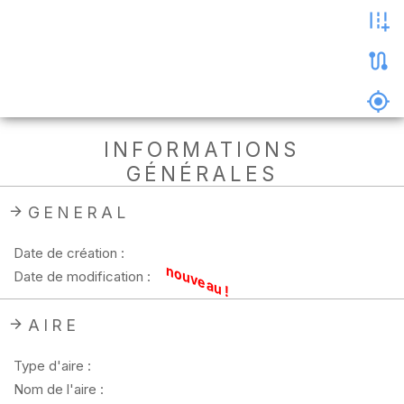
les
photos
Précharger
la
carte
Supprimer
INFORMATIONS
les
GÉNÉRALES
données
hors
ligne
GENERAL
Date de création :
nouveau !
Date de modification :
AIRE
Type d'aire :
Nom de l'aire :