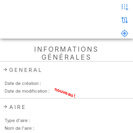
les
photos
Précharger
la
carte
Supprimer
INFORMATIONS
les
GÉNÉRALES
données
hors
ligne
GENERAL
Date de création :
nouveau !
Date de modification :
AIRE
Type d'aire :
Nom de l'aire :