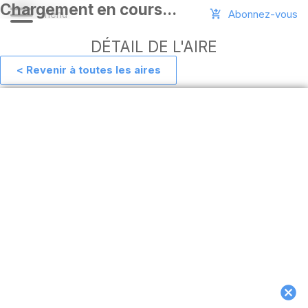
Abonnez-vous
DÉTAIL DE L'AIRE
< Revenir à toutes les aires
Aide
Ajouter
une
aire
Connexion
Installer
l'appli
hors
ligne
MAJ
de
l'appli
Télécharger