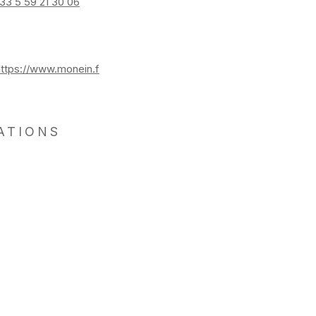
33 5 59 21 30 06
https://www.monein.f
ATIONS