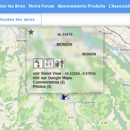
Voir les Aires
Notre Forum
Abonnements-Produits
L'Associat
toutes les aires
×
id: 34375
MONEIN
MONEIN
voir Street View :
43.32268, -0.57930
voir sur Google Maps
Commentaires (2)
Photos (3)