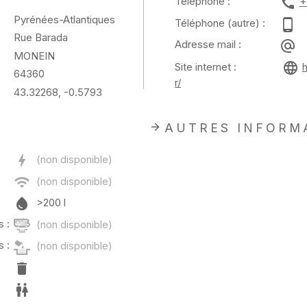
Téléphone :
+
Pyrénées-Atlantiques
Téléphone (autre) :
Rue Barada
Adresse mail :
MONEIN
Site internet :
64360
r/
43.32268, -0.5793
AUTRES INFORM
>200 l
 :
 :