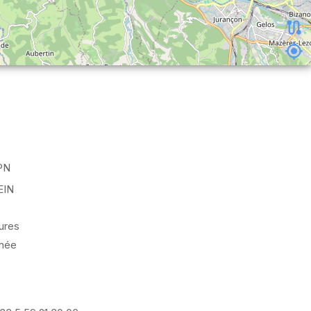
PN
IN
ures
nnée