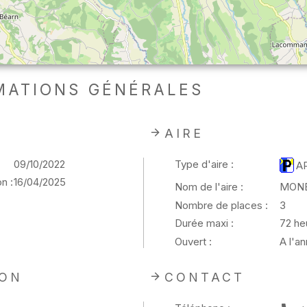
MATIONS GÉNÉRALES
AIRE
09/10/2022
Type d'aire :
A
n :
16/04/2025
Nom de l'aire :
MONE
Nombre de places :
3
Durée maxi :
72 he
Ouvert :
A l'a
ION
CONTACT