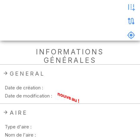
les
photos
Précharger
la
carte
Supprimer
INFORMATIONS
les
GÉNÉRALES
données
hors
ligne
GENERAL
Date de création :
nouveau !
Date de modification :
AIRE
Type d'aire :
Nom de l'aire :