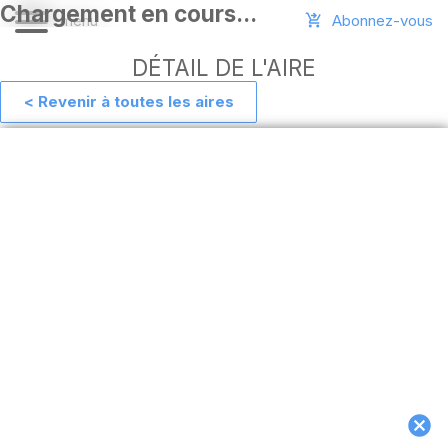
Abonnez-vous
DÉTAIL DE L'AIRE
< Revenir à toutes les aires
Aide
Ajouter
une
aire
Connexion
Installer
l'appli
hors
ligne
MAJ
de
l'appli
Télécharger