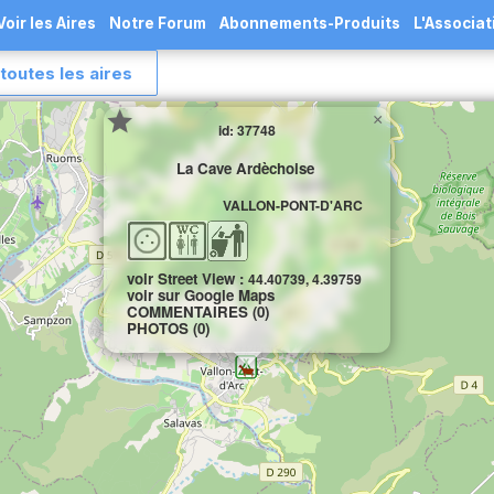
Voir les Aires
Notre Forum
Abonnements-Produits
L'Associat
toutes les aires
×
id: 37748
La Cave Ardèchoise
VALLON-PONT-D'ARC
voir Street View :
44.40739, 4.39759
voir sur Google Maps
COMMENTAIRES (0)
PHOTOS (0)