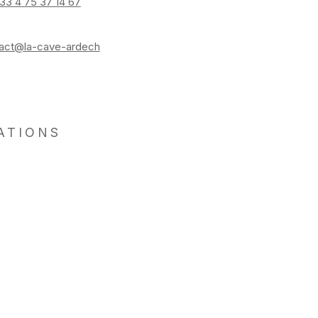
33 4 75 37 14 67
act@la-cave-ardech
ATIONS