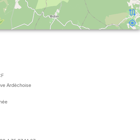
CF
ve Ardèchoise
nnée