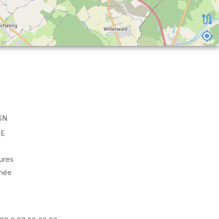
SN
E
ures
nnée