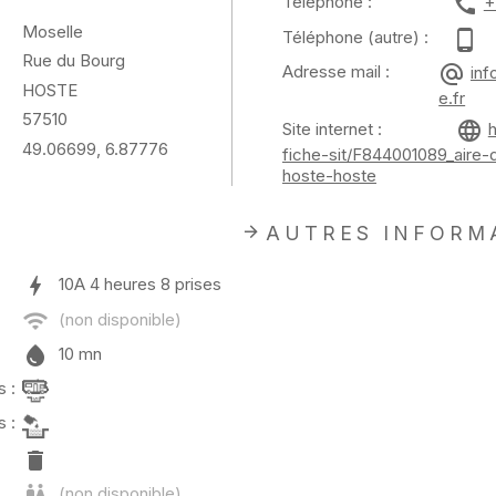
Téléphone :
+
Moselle
Téléphone (autre) :
Rue du Bourg
Adresse mail :
inf
HOSTE
e.fr
57510
Site internet :
h
49.06699, 6.87776
fiche-sit/F844001089_aire
hoste-hoste
AUTRES INFORM
10A
4 heures
8 prises
10 mn
 :
 :