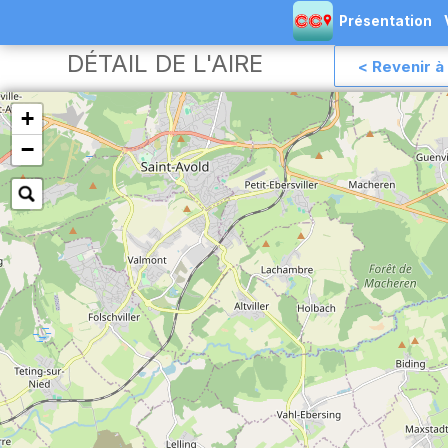
Présentation
DÉTAIL DE L'AIRE
< Revenir à 
+
−