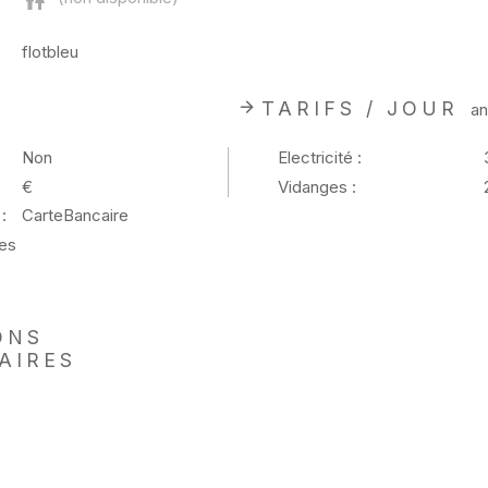
flotbleu
TARIFS / JOUR
an
Non
Electricité :
€
Vidanges :
:
CarteBancaire
es
ONS
AIRES