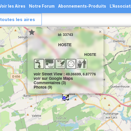
Voir les Aires
Notre Forum
Abonnements-Produits
L'Associat
toutes les aires
×
id: 33743
HOSTE
HOSTE
voir Street View :
49.06699, 6.87776
voir sur Google Maps
Commentaires (3)
Photos (9)