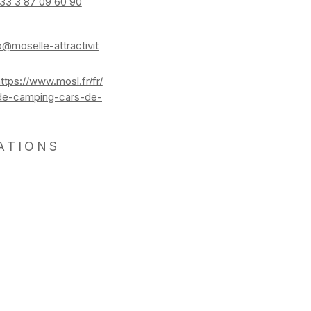
33 3 87 09 60 90
o@moselle-attractivit
ttps://www.mosl.fr/fr/
-de-camping-cars-de-
ATIONS