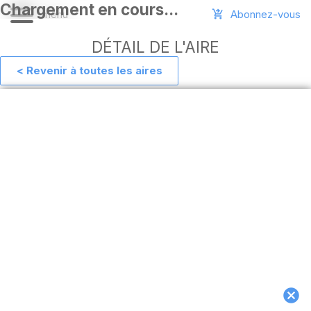
Abonnez-vous
DÉTAIL DE L'AIRE
< Revenir à toutes les aires
Aide
Ajouter
une
aire
Connexion
Installer
l'appli
hors
ligne
MAJ
de
l'appli
Télécharger