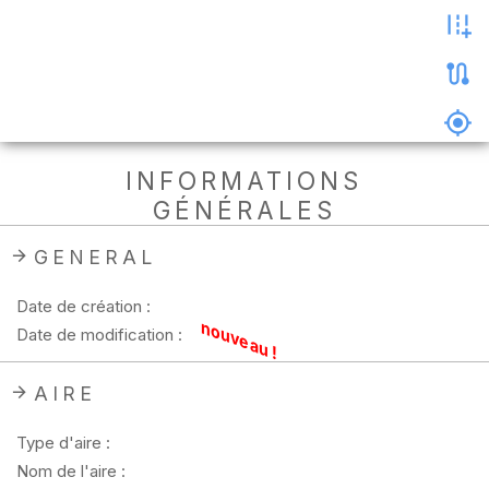
les
photos
Précharger
la
carte
Supprimer
INFORMATIONS
les
GÉNÉRALES
données
hors
ligne
GENERAL
Date de création :
nouveau !
Date de modification :
AIRE
Type d'aire :
Nom de l'aire :