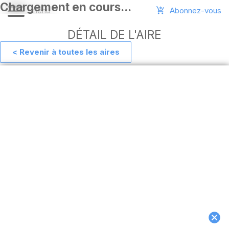
Abonnez-vous
DÉTAIL DE L'AIRE
< Revenir à toutes les aires
Aide
Ajouter
une
aire
Connexion
Installer
l'appli
hors
ligne
MAJ
de
l'appli
Télécharger