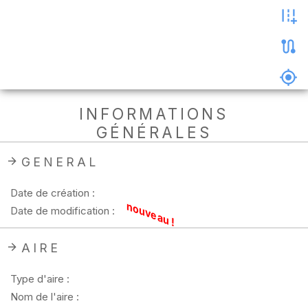
les
photos
Précharger
la
carte
Supprimer
INFORMATIONS
les
GÉNÉRALES
données
hors
ligne
GENERAL
Date de création :
nouveau !
Date de modification :
AIRE
Type d'aire :
Nom de l'aire :