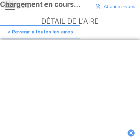
Abonnez-vous
DÉTAIL DE L'AIRE
< Revenir à toutes les aires
Aide
Ajouter
une
aire
Connexion
Installer
l'appli
hors
ligne
MAJ
de
l'appli
Télécharger