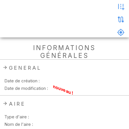
les
photos
Précharger
la
carte
Supprimer
INFORMATIONS
les
GÉNÉRALES
données
hors
ligne
GENERAL
Date de création :
nouveau !
Date de modification :
AIRE
Type d'aire :
Nom de l'aire :