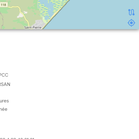
PCC
RSAN
ures
nnée