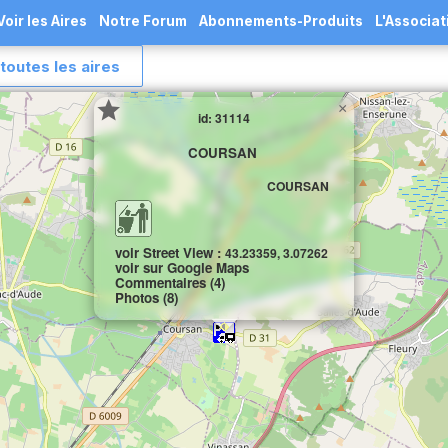
Voir les Aires
Notre Forum
Abonnements-Produits
L'Associat
toutes les aires
×
id: 31114
COURSAN
COURSAN
voir Street View :
43.23359, 3.07262
voir sur Google Maps
Commentaires (4)
Photos (8)