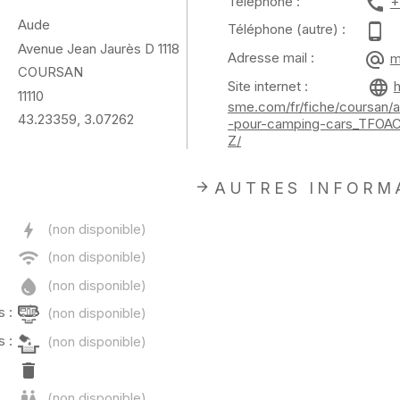
Téléphone :
+
Aude
Téléphone (autre) :
Avenue Jean Jaurès D 1118
Adresse mail :
m
COURSAN
Site internet :
11110
sme.com/fr/fiche/coursan/a
43.23359, 3.07262
-pour-camping-cars_TFO
Z/
AUTRES INFORM
 :
 :