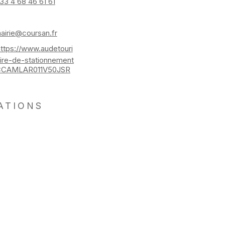
33 4 68 46 61 61
airie@coursan.fr
https://www.audetouri
ire-de-stationnement
ACCAMLAR011V50JSR
ATIONS