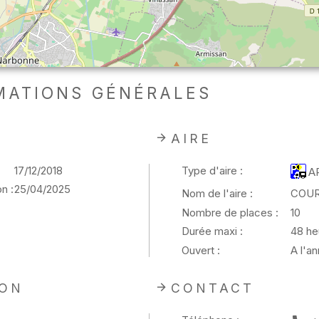
MATIONS GÉNÉRALES
AIRE
17/12/2018
Type d'aire :
A
n :
25/04/2025
Nom de l'aire :
COU
Nombre de places :
10
Durée maxi :
48 he
Ouvert :
A l'a
ION
CONTACT