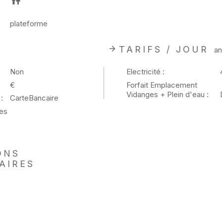
plateforme
TARIFS / JOUR
an
Non
Electricité :
€
Forfait Emplacement
Vidanges + Plein d'eau :
:
CarteBancaire
es
ONS
AIRES