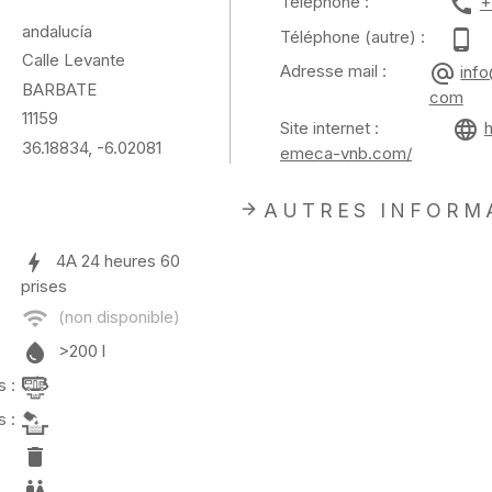
Téléphone :
+
andalucía
Téléphone (autre) :
Calle Levante
Adresse mail :
inf
BARBATE
com
11159
Site internet :
36.18834, -6.02081
emeca-vnb.com/
AUTRES INFORM
4A
24 heures
60
prises
>200 l
 :
 :