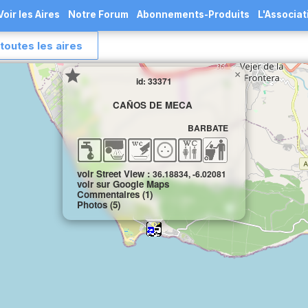
Voir les Aires
Notre Forum
Abonnements-Produits
L'Associat
toutes les aires
×
id: 33371
CAÑOS DE MECA
BARBATE
voir Street View :
36.18834, -6.02081
voir sur Google Maps
Commentaires (1)
Photos (5)