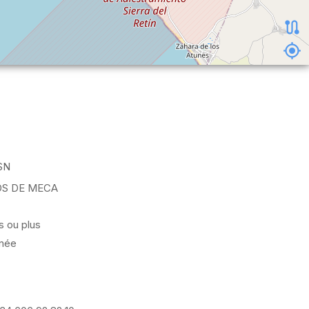
SN
S DE MECA
s ou plus
nnée