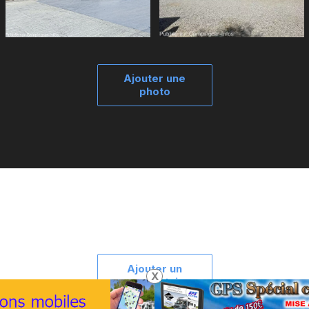
Ajouter une
photo
Ajouter un
X
commentaire