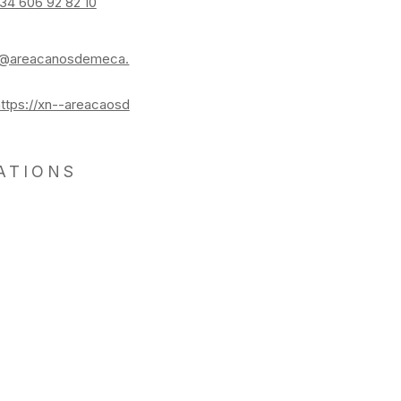
34 606 92 82 10
o@areacanosdemeca.
https://xn--areacaosd
ATIONS