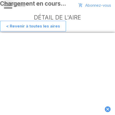
Abonnez-vous
DÉTAIL DE L'AIRE
< Revenir à toutes les aires
Aide
Ajouter
une
aire
Connexion
Installer
l'appli
hors
ligne
MAJ
de
l'appli
Télécharger