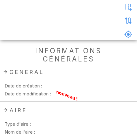
les
photos
Précharger
la
carte
Supprimer
INFORMATIONS
les
GÉNÉRALES
données
hors
ligne
GENERAL
Date de création :
nouveau !
Date de modification :
AIRE
Type d'aire :
Nom de l'aire :