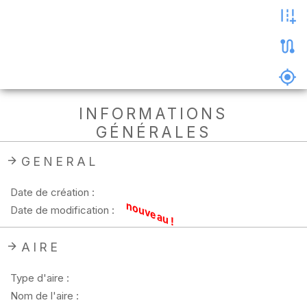
les
photos
Précharger
la
carte
Supprimer
INFORMATIONS
les
GÉNÉRALES
données
hors
ligne
GENERAL
Date de création :
nouveau !
Date de modification :
AIRE
Type d'aire :
Nom de l'aire :