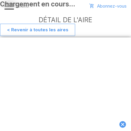
Abonnez-vous
DÉTAIL DE L'AIRE
< Revenir à toutes les aires
Aide
Ajouter
une
aire
Connexion
Installer
l'appli
hors
ligne
MAJ
de
l'appli
Télécharger