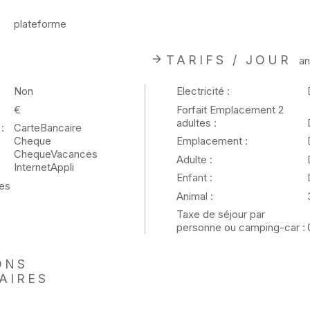
plateforme
TARIFS / JOUR
an
Non
Electricité :
€
Forfait Emplacement 2
adultes :
:
CarteBancaire
Cheque
Emplacement :
ChequeVacances
Adulte :
InternetAppli
Enfant :
es
Animal :
Taxe de séjour par
personne ou camping-car :
ONS
AIRES