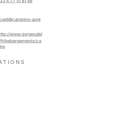
33 4 77 51 81 48
cueil@camping-aure
http://www.gorgesdel
p/fr/hebergements/ca
ire
ATIONS