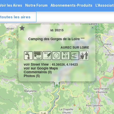
Voir les Aires
Notre Forum
Abonnements-Produits
L'Associat
toutes les aires
×
id: 20215
Camping des Gorges de la Loire ***
AUREC SUR LOIRE
voir Street View :
45.36026, 4.19423
voir sur Google Maps
Commentaires (0)
Photos (5)