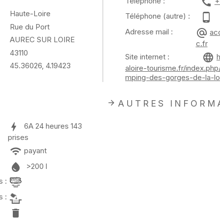
Téléphone :
+
Haute-Loire
Téléphone (autre) :
Rue du Port
Adresse mail :
ac
AUREC SUR LOIRE
c.fr
43110
Site internet :
45.36026, 4.19423
aloire-tourisme.fr/index.ph
mping-des-gorges-de-la-lo
AUTRES INFORM
6A
24 heures
143
prises
payant
>200 l
 :
 :