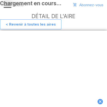
Abonnez-vous
DÉTAIL DE L'AIRE
< Revenir à toutes les aires
Aide
Ajouter
une
aire
Connexion
Installer
l'appli
hors
ligne
MAJ
de
l'appli
Télécharger