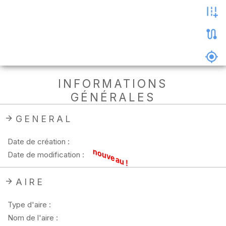
les
photos
Précharger
la
carte
Supprimer
INFORMATIONS
les
GÉNÉRALES
données
hors
ligne
GENERAL
Date de création :
nouveau !
Date de modification :
AIRE
Type d'aire :
Nom de l'aire :