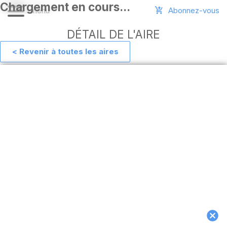
Abonnez-vous
DÉTAIL DE L'AIRE
< Revenir à toutes les aires
Aide
Ajouter
une
aire
Connexion
Installer
l'appli
hors
ligne
MAJ
de
l'appli
Télécharger