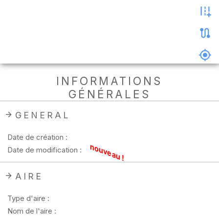
les
photos
Précharger
la
carte
Supprimer
INFORMATIONS
les
GÉNÉRALES
données
hors
ligne
GENERAL
Date de création :
nouveau !
Date de modification :
AIRE
Type d'aire :
Nom de l'aire :