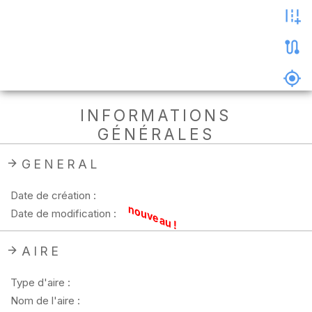
les
photos
Précharger
la
carte
Supprimer
INFORMATIONS
les
GÉNÉRALES
données
hors
ligne
GENERAL
Date de création :
nouveau !
Date de modification :
AIRE
Type d'aire :
Nom de l'aire :