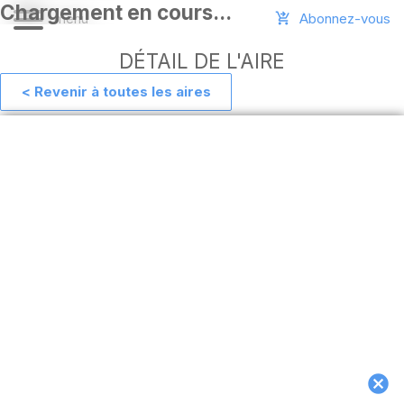
Abonnez-vous
DÉTAIL DE L'AIRE
< Revenir à toutes les aires
Aide
Ajouter
une
aire
Connexion
Installer
l'appli
hors
ligne
MAJ
de
l'appli
Télécharger