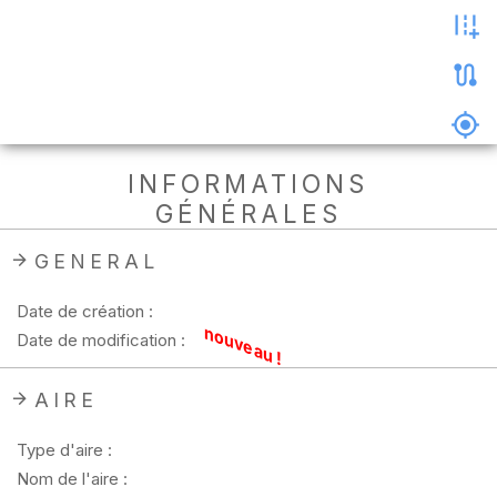
les
photos
Précharger
la
carte
Supprimer
INFORMATIONS
les
GÉNÉRALES
données
hors
ligne
GENERAL
Date de création :
nouveau !
Date de modification :
AIRE
Type d'aire :
Nom de l'aire :