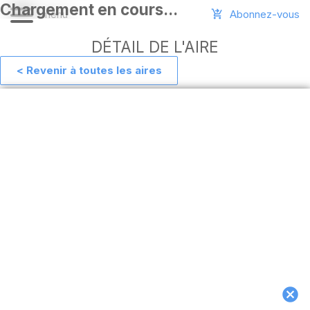
Abonnez-vous
DÉTAIL DE L'AIRE
< Revenir à toutes les aires
Aide
Ajouter
une
aire
Connexion
Installer
l'appli
hors
ligne
MAJ
de
l'appli
Télécharger