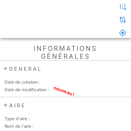
les
photos
Précharger
la
carte
Supprimer
INFORMATIONS
les
GÉNÉRALES
données
hors
ligne
GENERAL
Date de création :
nouveau !
Date de modification :
AIRE
Type d'aire :
Nom de l'aire :