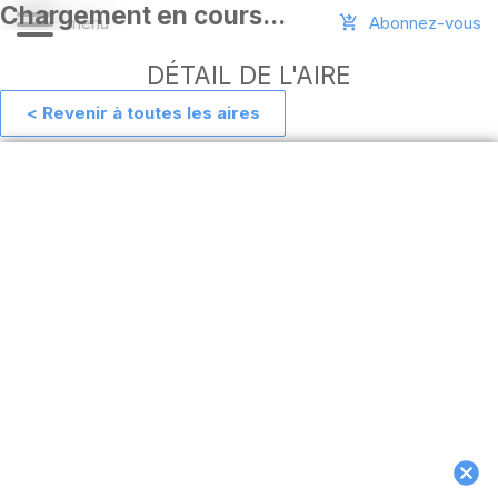
Abonnez-vous
DÉTAIL DE L'AIRE
< Revenir à toutes les aires
Aide
Ajouter
une
aire
Connexion
Installer
l'appli
hors
ligne
MAJ
de
l'appli
Télécharger