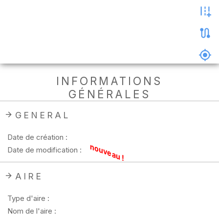
les
photos
Précharger
la
carte
Supprimer
INFORMATIONS
les
GÉNÉRALES
données
hors
ligne
GENERAL
Date de création :
nouveau !
Date de modification :
AIRE
Type d'aire :
Nom de l'aire :