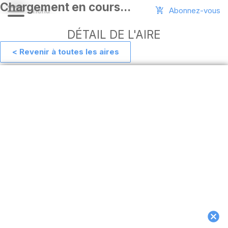
Abonnez-vous
DÉTAIL DE L'AIRE
< Revenir à toutes les aires
Aide
Ajouter
une
aire
Connexion
Installer
l'appli
hors
ligne
MAJ
de
l'appli
Télécharger