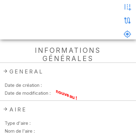
les
photos
Précharger
la
carte
Supprimer
INFORMATIONS
les
GÉNÉRALES
données
hors
ligne
GENERAL
Date de création :
nouveau !
Date de modification :
AIRE
Type d'aire :
Nom de l'aire :