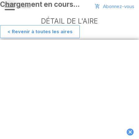
Abonnez-vous
DÉTAIL DE L'AIRE
< Revenir à toutes les aires
Aide
Ajouter
une
aire
Connexion
Installer
l'appli
hors
ligne
MAJ
de
l'appli
Télécharger