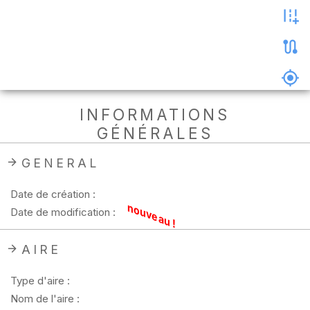
les
photos
Précharger
la
carte
Supprimer
INFORMATIONS
les
GÉNÉRALES
données
hors
ligne
GENERAL
Date de création :
nouveau !
Date de modification :
AIRE
Type d'aire :
Nom de l'aire :