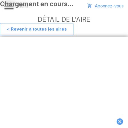
Abonnez-vous
DÉTAIL DE L'AIRE
< Revenir à toutes les aires
Aide
Ajouter
une
aire
Connexion
Installer
l'appli
hors
ligne
MAJ
de
l'appli
Télécharger