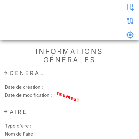
les
photos
Précharger
la
carte
Supprimer
INFORMATIONS
les
GÉNÉRALES
données
hors
ligne
GENERAL
Date de création :
nouveau !
Date de modification :
AIRE
Type d'aire :
Nom de l'aire :