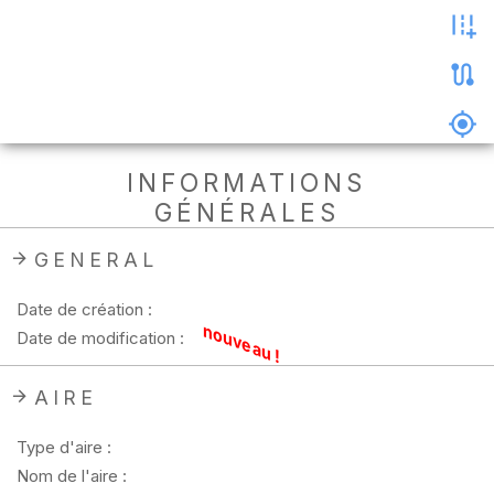
les
photos
Précharger
la
carte
Supprimer
INFORMATIONS
les
GÉNÉRALES
données
hors
ligne
GENERAL
Date de création :
nouveau !
Date de modification :
AIRE
Type d'aire :
Nom de l'aire :