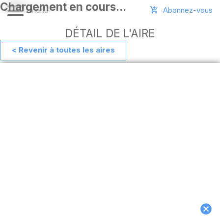
Abonnez-vous
DÉTAIL DE L'AIRE
< Revenir à toutes les aires
Aide
Ajouter
une
aire
Connexion
Installer
l'appli
hors
ligne
MAJ
de
l'appli
Télécharger