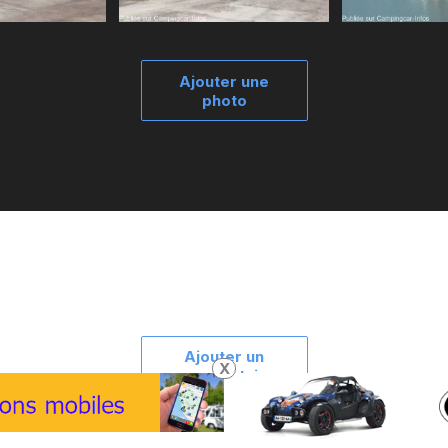
Ajouter une
photo
Ajouter un
X
commentaire