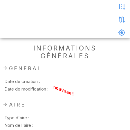
les
photos
Précharger
la
carte
Supprimer
INFORMATIONS
les
GÉNÉRALES
données
hors
ligne
GENERAL
Date de création :
nouveau !
Date de modification :
AIRE
Type d'aire :
Nom de l'aire :