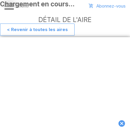
Abonnez-vous
DÉTAIL DE L'AIRE
< Revenir à toutes les aires
Aide
Ajouter
une
aire
Connexion
Installer
l'appli
hors
ligne
MAJ
de
l'appli
Télécharger