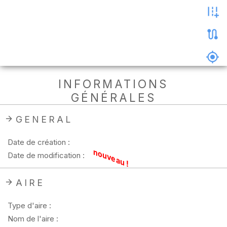
les
photos
Précharger
la
carte
Supprimer
INFORMATIONS
les
GÉNÉRALES
données
hors
ligne
GENERAL
Date de création :
nouveau !
Date de modification :
AIRE
Type d'aire :
Nom de l'aire :