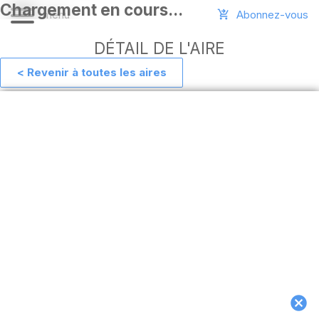
Abonnez-vous
DÉTAIL DE L'AIRE
< Revenir à toutes les aires
Aide
Ajouter
une
aire
Connexion
Installer
l'appli
hors
ligne
MAJ
de
l'appli
Télécharger