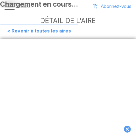
Abonnez-vous
DÉTAIL DE L'AIRE
< Revenir à toutes les aires
Aide
Ajouter
une
aire
Connexion
Installer
l'appli
hors
ligne
MAJ
de
l'appli
Télécharger