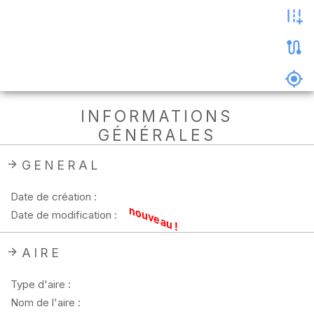
les
photos
Précharger
la
carte
Supprimer
INFORMATIONS
les
GÉNÉRALES
données
hors
ligne
GENERAL
Date de création :
nouveau !
Date de modification :
AIRE
Type d'aire :
Nom de l'aire :