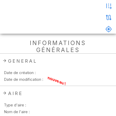
les
photos
Précharger
la
carte
Supprimer
INFORMATIONS
les
GÉNÉRALES
données
hors
ligne
GENERAL
Date de création :
nouveau !
Date de modification :
AIRE
Type d'aire :
Nom de l'aire :