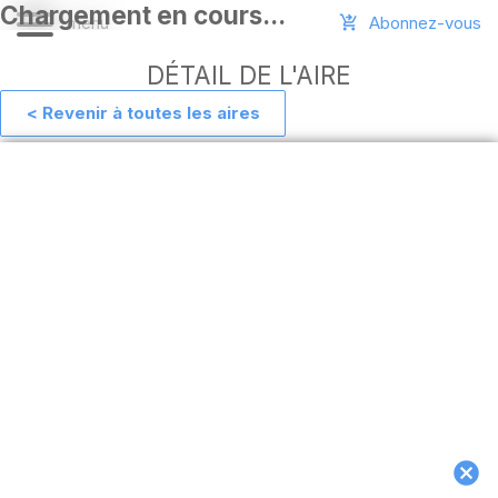
Abonnez-vous
DÉTAIL DE L'AIRE
< Revenir à toutes les aires
Aide
Ajouter
une
aire
Connexion
Installer
l'appli
hors
ligne
MAJ
de
l'appli
Télécharger