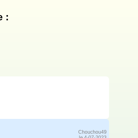
 :
Chouchou49
le 4-07-2023