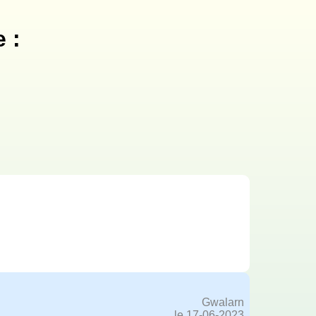
 :
Gwalarn
le 17-06-2023