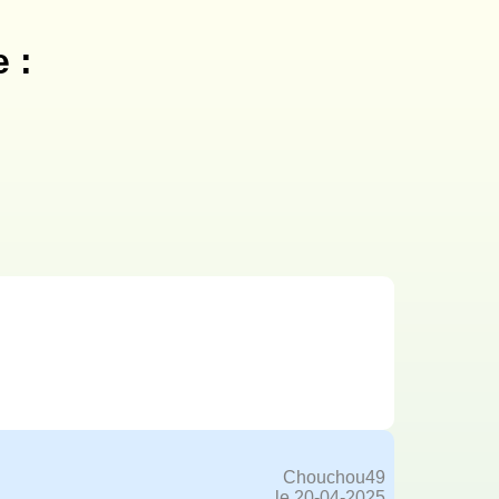
 :
Chouchou49
le 20-04-2025