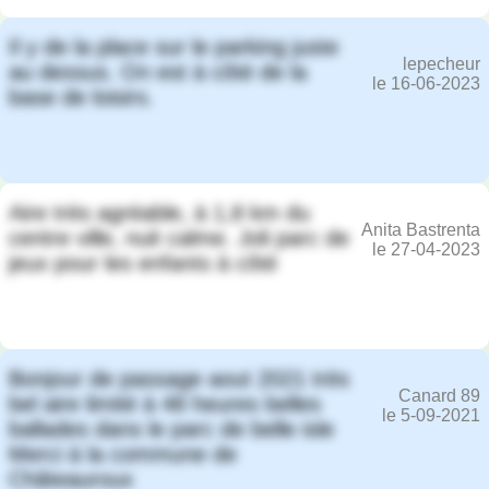
Il y de la place sur le parking juste
lepecheur
au dessus. On est à côté de la
le 16-06-2023
base de loisirs.
Aire très agréable, à 1,8 km du
Anita Bastrenta
centre ville, nuit calme. Joli parc de
le 27-04-2023
jeux pour les enfants à côté
Bonjour de passage aout 2021 très
Canard 89
bel aire limité à 48 heures belles
le 5-09-2021
ballades dans le parc de belle isle
Merci à la commune de
Châteauroux