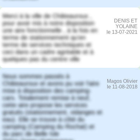
Merci à la ville de Châteauroux ,
DENIS ET
pour avoir mis à notre disposition
YOLAINE
une aire fonctionnelle , à la fois en
le 13-07-2021
terme de stationnement qu'en
terme de services techniques et
ceci dans un cadre agréable et à
quelques pas du centre ville
Nous sommes passés à
Magos Olivier
Châteauroux et avons pu voir l'aire
le 11-08-2018
mise à disposition des camping-
cars. Totalement remise à neuf,
cette aire propose les services
gratuits (stationnement, vidanges et
eau). Elle se trouve à côté du
camping (Camping du Rochat) et
du parc de Belle Isle