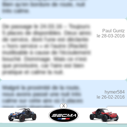
Bien qu'en bordure de route, nuit
très calme.
De passage le 24.03.16 – Toujours
Paul Guntz
5 places de disponibles. Deux aires
le 28-03-2016
de service, dont l'une est déclarée
« hors service » et l'autre (Raclet)
inutilisable à cause de l'écoulement
bouché. Dommage. Mais ce n'est
que provisoire, car l'aire est bien
pratique et calme la nuit.
Malgré la proximité de la route,
hymer584
nous avons passé une nuit très
le 26-02-2016
calme sur cette aire où 5 places
X
nous sont réservées.