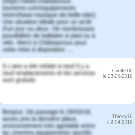
(https://www.chateauroux-
tourisme.com/equipements-
loisirs/base-nautique-de-belle-isle/).
Une situation idéale pour un arrêt
d'un jour ou deux. De nombreuses
possibilités de ballades à pied ou à
vélo. Merci à Châteauroux pour
cette mise à disposition ....
§ L'aire a été refaite à neuf il y a
Cyrille 02
neuf emplacements et les services
le 23-05-2018
sont gratuits
Bonjour, De passage le 29/03/18,
Thierry76
avons pris la dernière place,
le 2-04-2018
environnement très agréable entre
lac,chemins,équipements sportifs.