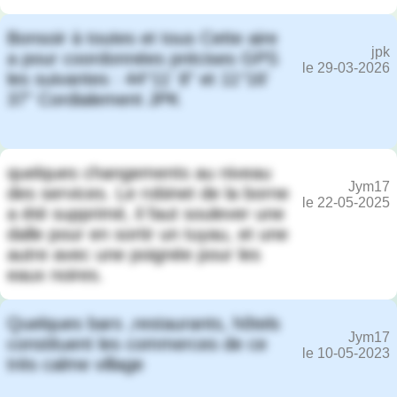
Bonsoir à toutes et tous Cette aire
jpk
a pour coordonnées précises GPS
le 29-03-2026
les suivantes : 44°11' 8" et 11°16'
37" Cordialement JPK
quelques changements au niveau
Jym17
des services. Le robinet de la borne
le 22-05-2025
a été supprimé, il faut soulever une
dalle pour en sortir un tuyau, et une
autre avec une poignée pour les
eaux noires.
Quelques bars ,restaurants, hôtels
Jym17
constituent les commerces de ce
le 10-05-2023
très calme village