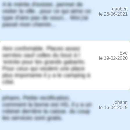
A le mérite d'exister, permet de
gaubert
visiter la ville...pour ce qui aime ce
le 25-06-2021
type d'aire pas de souci... Moi j'ai
passé mon chemin...
Aire confortable. Places assez
Eve
serrées sauf celles du bout à l
le 19-02-2020
'entrée pour les grands gabarits.
Pour ceux qui veulent une place
plus importante il y a le camping à
côté.
johann, Petite rectification,
johann
comment la borne est HS, il y a un
le 16-04-2019
robinet derrière la caisse. du coup
les services sont gratis.