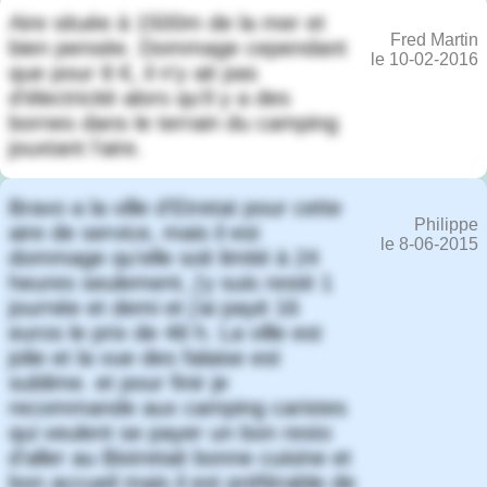
Aire située à 1500m de la mer et
Fred Martin
bien pensée. Dommage cependant
le 10-02-2016
que pour 8 €, il n'y ait pas
d'électricité alors qu'il y a des
bornes dans le terrain du camping
jouxtant l'aire.
Bravo a la ville d'Etretat pour cette
Philippe
aire de service, mais il est
le 8-06-2015
dommage qu'elle soit limité à 24
heures seulement, j'y suis resté 1
journée et demi et j'ai payé 16
euros le prix de 48 h. La ville est
jolie et la vue des falaise est
sublime. et pour finir je
recommande aux camping caristes
qui veulent se payer un bon resto
d'aller au Bistretait bonne cuisine et
bon accueil mais il est préférable de