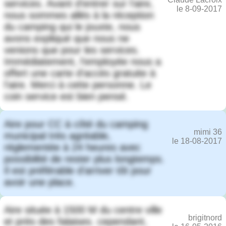
services. Avant d'entrer sur l'aire,
le 8-09-2017
nous sommes allés à la réception
du camping qui le jouxte, nous
avons expliqué que nous ne
venions que pour les services.
Immédiatement, l'employée nous a
offert une carte d'accès gratuite à
l'aire. Merci à cette personne. Le
coin service est bien pensé.
Aire pour CC à côté du camping
mimi 36
municipal très agréable,
le 18-08-2017
réglementée à 24 heures avec
possibilité de rester plus longtemps.
Il est préférable d'arriver tôt pour
avoir une place.
Aire située à 1500 M du centre ville
brigitnord
et près des falaises. cependant,