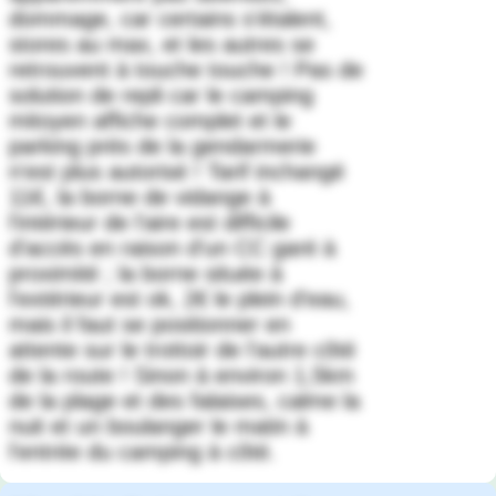
dommage, car certains s'étalent,
stores au max, et les autres se
retrouvent à touche touche ! Pas de
solution de repli car le camping
mitoyen affiche complet et le
parking près de la gendarmerie
n'est plus autorisé ! Tarif inchangé
11€, la borne de vidange à
l'intérieur de l'aire est difficile
d'accès en raison d'un CC garé à
proximité ; la borne située à
l'extérieur est ok, 2€ le plein d'eau,
mais il faut se positionner en
attente sur le trottoir de l'autre côté
de la route ! Sinon à environ 1,5km
de la plage et des falaises, calme la
nuit et un boulanger le matin à
l'entrée du camping à côté.