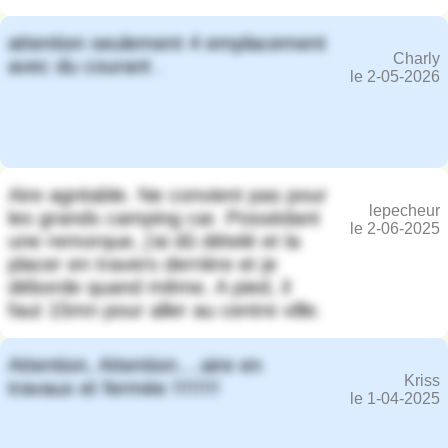
attention seulement 4 emplacement
Charly
avec du courant .
le 2-05-2026
Aire agréable. Ne convient pas pour
lepecheur
les grands camping car. Possédant
le 2-06-2025
une remorque, j'ai dû dételé et la
placer en travers derrière et je
déborde quand même. A pied, il
faut 15mn pour aller au centre ville.
Attention, Attention....aire en
Kriss
travaux et fermée !!!!!!!!
le 1-04-2025