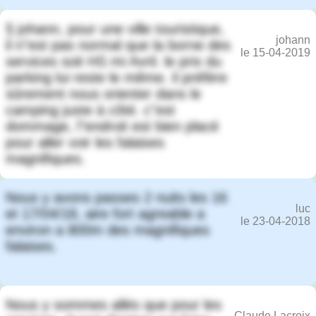
§ johann, pour une ville touristique,
johann
il n"est pas normal que la borne des
le 15-04-2019
services soit HS mi Avril. le prix du
parking lui reste le même. il préfère
sûrement nous orienter dans le
camping juste à côté. c"est
dommage, l"endroit est bien placé
pour aller voir les falaises
magnifiques.
Nous y avons passes 2 nuits les 16
luc
et 17/04/18, aire fort agreable a
le 23-04-2018
environ a 800m des magnifiques
falaises.
Nous y sommes allés que pour les
Claude Lacroix