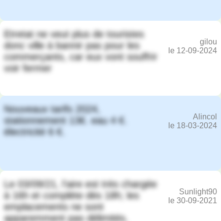
Etretat ne veut plus de touristes
gilou
donc ville à bannir pas pour les
le 12-09-2024
commerçants, car eux vont souffrir
voir fermer
Nouveaux tarifs 2024,
Alincol
stationnement 13€. eau 4 €.
le 18-03-2024
électricité 6 €.
Le 03/09/21, l'aire est très chargée
Sunlight90
à 16h et complète dès 18h; les
le 30-09-2021
emplacements ne sont
apparemment pas délimités,