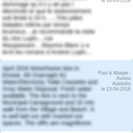
le 16-05-2016
dommage qu il n y ait pas l
électricité et que le stationnement
soit limité à 24 h......Très jolies
balades même par temps
brumeux....je recommande la visite
du clos Lupin....rue
Maupassant....Maurice Blanc y a
écrit les romans d Arsène Lupin....
April 2016 Motorhome Aire in
Paul & Margie -
Etretat. €8 Overnight €2
Aurora
Water/Electricity Toilet Cassette and
Australis
Grey Water Disposal. Fresh water
le 13-04-2016
available. The Aire is next to the
Municipal Campground and 10 min
walk from the Village and Beach. It
is well laid out with marked out
spaces. The cliffs are magnificent.