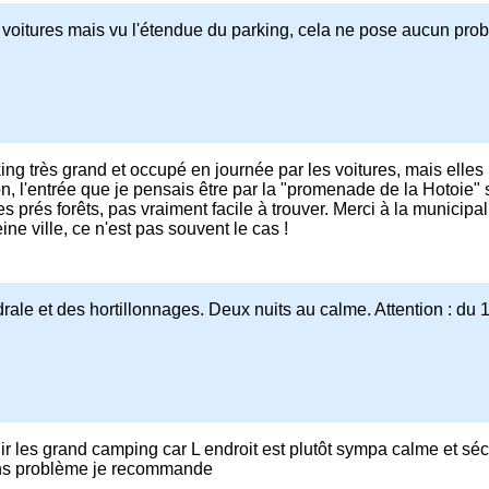
 voitures mais vu l'étendue du parking, cela ne pose aucun pro
ng très grand et occupé en journée par les voitures, mais elles 
tion, l'entrée que je pensais être par la "promenade de la Hotoie" 
es prés forêts, pas vraiment facile à trouver. Merci à la municipal
ne ville, ce n'est pas souvent le cas !
le et des hortillonnages. Deux nuits au calme. Attention : du 
 les grand camping car L endroit est plutôt sympa calme et séc
ans problème je recommande