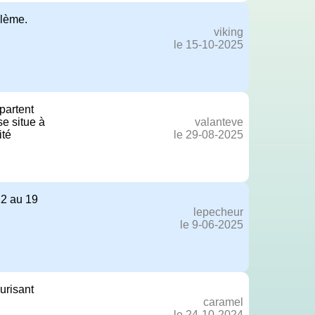
blème.
viking
le 15-10-2025
partent
se situe à
valanteve
ité
le 29-08-2025
12 au 19
lepecheur
le 9-06-2025
urisant
caramel
le 24-10-2024